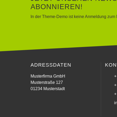
ABONNIEREN!
In der Theme-Demo ist keine Anmeldung zum N
ADRESSDATEN
KON
Musterfirma GmbH
+
Musterstraße 127
+
01234 Musterstadt
+
i