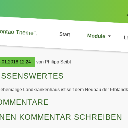
Start
Module
LANDKRANKENHAUS
L
.01.2018 12:24
von Philipp Seibt
ISSENSWERTES
ehemalige Landkrankenhaus ist seit dem Neubau der Elblandkl
OMMENTARE
INEN KOMMENTAR SCHREIBEN