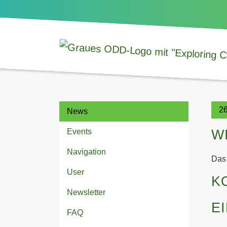
26
News
W
Events
Navigation
Das 
User
K
Newsletter
E
FAQ