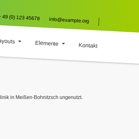
+ 49 (0) 123 45678
info@example.org
ayouts
Elemente
Kontakt
inik in Meißen-Bohnitzsch ungenutzt.