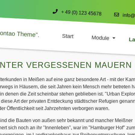
+ 49 (0) 123 45678
info@
Start
Module
DREISPALTIGES LAYOUT
La
INTER VERGESSENEN MAUERN
terkunden in Meißen auf eine ganz besondere Art - mit der Ka
rwegs in Häusern, die seit Jahren kein Mensch mehr betreten h
in denen die Zeit scheinbar stehen geblieben ist. "Urban Explor
 diese Art der privaten Entdeckung städtischer Refugien genann
der Öffentlichkeit seit Jahrzehnten verborgen waren.
sind die Bauten von außen sehr bekannt und mancher Meißner
nert sich noch an ihr "Innenleben", war im "Hamburger Hof" zu
vergnügen, im Landkrankenhaus zur Reihenuntersuchung, lern