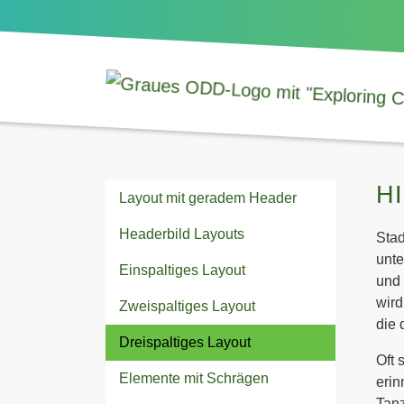
H
Layout mit geradem Header
Headerbild Layouts
Stad
unte
Einspaltiges Layout
und 
wird
Zweispaltiges Layout
die 
Dreispaltiges Layout
Oft 
Elemente mit Schrägen
erin
Tanz