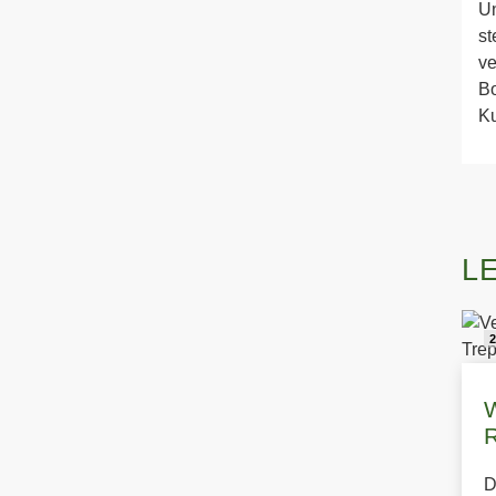
Un
st
ve
Bo
Ku
L
2
D