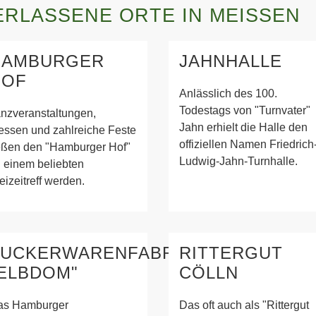
ERLASSENE ORTE IN MEISSEN
HAMBURGER
JAHNHALLE
HOF
Anlässlich des 100.
Todestags von "Turnvater"
nzveranstaltungen,
Jahn erhielt die Halle den
ssen und zahlreiche Feste
offiziellen Namen Friedrich
eßen den "Hamburger Hof"
Ludwig-Jahn-Turnhalle.
 einem beliebten
eizeitreff werden.
ZUCKERWARENFABRIK
RITTERGUT
ELBDOM"
CÖLLN
as Hamburger
Das oft auch als "Rittergut