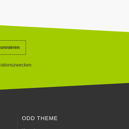
onnieren
rationszwecken.
ODD THEME