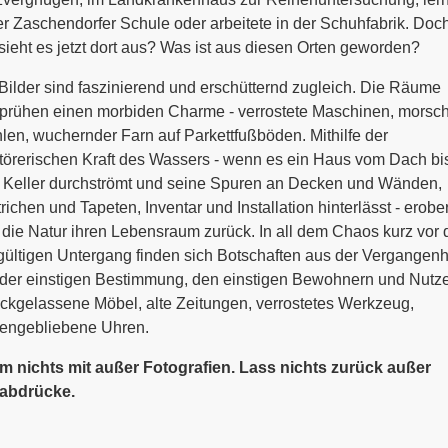
er Zaschendorfer Schule oder arbeitete in der Schuhfabrik. Doc
sieht es jetzt dort aus? Was ist aus diesen Orten geworden?
Bilder sind faszinierend und erschütternd zugleich. Die Räume
prühen einen morbiden Charme - verrostete Maschinen, morsc
len, wuchernder Farn auf Parkettfußböden. Mithilfe der
törerischen Kraft des Wassers - wenn es ein Haus vom Dach bi
 Keller durchströmt und seine Spuren an Decken und Wänden,
richen und Tapeten, Inventar und Installation hinterlässt - erober
 die Natur ihren Lebensraum zurück. In all dem Chaos kurz vor
ültigen Untergang finden sich Botschaften aus der Vergangenhe
der einstigen Bestimmung, den einstigen Bewohnern und Nutze
ckgelassene Möbel, alte Zeitungen, verrostetes Werkzeug,
hengebliebene Uhren.
m nichts mit außer Fotografien. Lass nichts zurück außer
abdrücke.