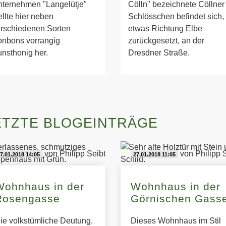
ternehmen "Langelütje"
Cölln" bezeichnete Cöllner
ellte hier neben
Schlösschen befindet sich,
rschiedenen Sorten
etwas Richtung Elbe
nbons vorrangig
zurückgesetzt, an der
nsthonig her.
Dresdner Straße.
ETZTE BLOGEINTRÄGE
von Philipp Seibt
von Philipp 
7.01.2018 14:05
27.01.2018 11:05
Wohnhaus in der
Wohnhaus in der
Rosengasse
Görnischen Gass
ie volkstümliche Deutung,
Dieses Wohnhaus im Stil