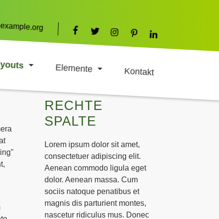
example.org
youts
Elemente
Kontakt
RECHTE
SPALTE
mera
at
Lorem ipsum dolor sit amet,
ing"
consectetuer adipiscing elit.
t,
Aenean commodo ligula eget
dolor. Aenean massa. Cum
sociis natoque penatibus et
magnis dis parturient montes,
m
nascetur ridiculus mus. Donec
te