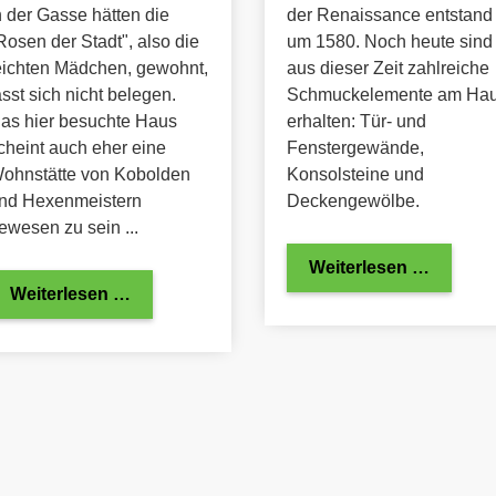
n der Gasse hätten die
der Renaissance entstand
Rosen der Stadt", also die
um 1580. Noch heute sind
eichten Mädchen, gewohnt,
aus dieser Zeit zahlreiche
ässt sich nicht belegen.
Schmuckelemente am Ha
as hier besuchte Haus
erhalten: Tür- und
cheint auch eher eine
Fenstergewände,
ohnstätte von Kobolden
Konsolsteine und
nd Hexenmeistern
Deckengewölbe.
ewesen zu sein ...
Weiterlesen …
Weiterlesen …