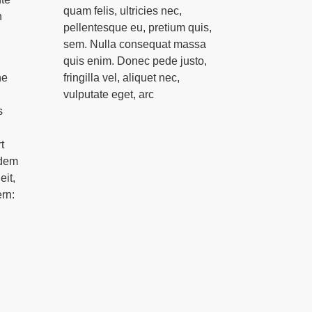
quam felis, ultricies nec,
h
pellentesque eu, pretium quis,
sem. Nulla consequat massa
quis enim. Donec pede justo,
he
fringilla vel, aliquet nec,
vulputate eget, arc
s
t
 dem
it,
rn: