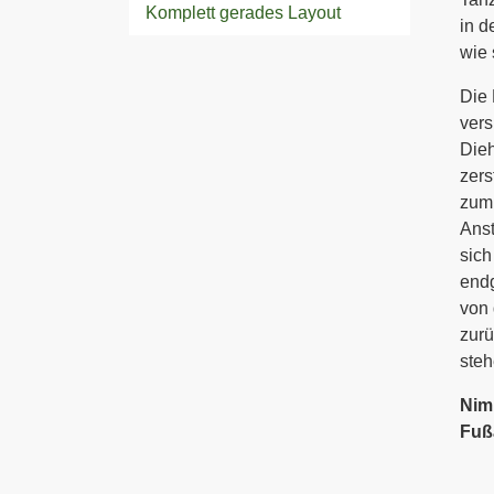
Komplett gerades Layout
in d
wie 
Die 
vers
Dieh
zers
zum
Anst
sich
endg
von 
zurü
ste
Nim
Fuß