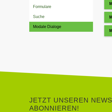
M
Formulare
Suche
M
Modale Dialoge
M
JETZT UNSEREN NEW
ABONNIEREN!