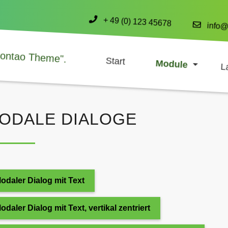
+ 49 (0) 123 45678
info@
Start
Module
L
ODALE DIALOGE
odaler Dialog mit Text
odaler Dialog mit Text, vertikal zentriert