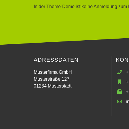
In der Theme-Demo ist keine Anmeldung zum N
ADRESSDATEN
KON
Musterfirma GmbH
+
Musterstraße 127
+
01234 Musterstadt
+
i